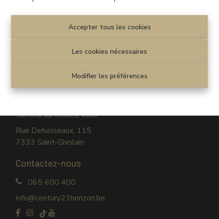
Disclaimer
|
Privacy statement
Cookie policy
|
Paramètres des cookies
Accepter tous les cookies
© CENTURY 21 Horizon
Les cookies nécessaires
Venez nous rendre visite
Modifier les préférences
Lundi au vendredi
09h30-12h30 / 13h30-17h30
Samedi sur rendez-vous
Rue Defuisseaux, 115
7333 Saint-Ghislain
Contactez-nous
065 600 400
info@century21horizon.be