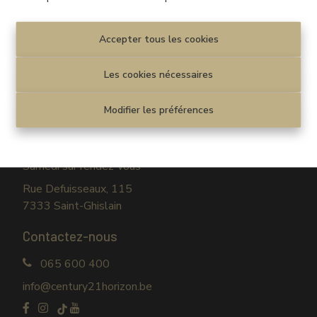
Disclaimer
|
Privacy statement
Cookie policy
|
Paramètres des cookies
Accepter tous les cookies
© CENTURY 21 Horizon
Les cookies nécessaires
Venez nous rendre visite
Modifier les préférences
Lundi au vendredi
09h30-12h30 / 13h30-17h30
Samedi sur rendez-vous
Rue Defuisseaux, 115
7333 Saint-Ghislain
Contactez-nous
065 600 400
info@century21horizon.be