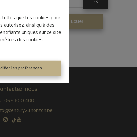
s telles que les cookies pour
re
À Louer
 autorisez, ainsi qu'à des
ntifiants uniques sur ce site
amètres des cookies'.
difier les préférences
ontactez-nous
065 600 400
nfo@century21horizon.be