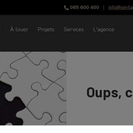
065 600 400
info@centu
e
À louer
Projets
Services
L'agence
Oups, c