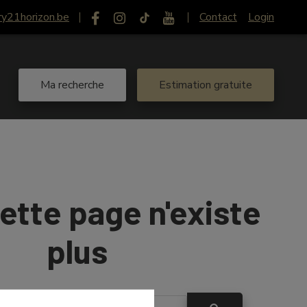
ry21horizon.be
Contact
Login
Ma recherche
Estimation gratuite
ette page n'existe
plus