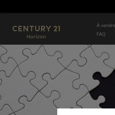
À vendr
FAQ