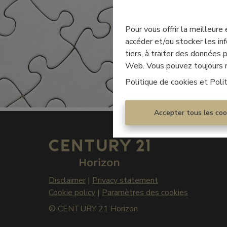
Pour vous offrir la meilleure
accéder et/ou stocker les inf
tiers, à traiter des données
Web. Vous pouvez toujours mo
Politique de cookies
et
Poli
Accepter tous les coo
Disclaimer
|
Privacy statement
Cookie policy
|
Paramètres des cookies
© CENTURY 21 Horizon