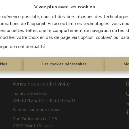
Vivez plus avec les cookies
 expérience possible, nous et des tiers utilisons des technologie
À Vend
ormations de l'appareil. En acceptant ces technologies, vous nous
 personnelles telles que le comportement de navigation ou les ide
difier votre choix en bas de page via l'option 'cookies' ou 'par
tique de confidentialité
.
kies
Les cookies nécessaires
Mo
Venez nous rendre visite
C
Lundi au vendredi
09h30-12h30 / 13h30-17h30
i
Samedi sur rendez-vous
Rue Defuisseaux, 115
7333 Saint-Ghislain