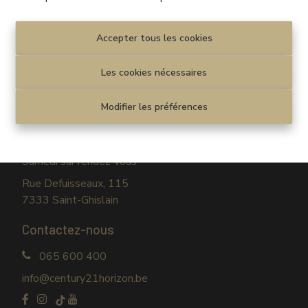
Disclaimer
|
Privacy statement
Cookie policy
|
Paramètres des cookies
Accepter tous les cookies
© CENTURY 21 Horizon
Les cookies nécessaires
Venez nous rendre visite
Modifier les préférences
Lundi au vendredi
09h30-12h30 / 13h30-17h30
Samedi sur rendez-vous
Rue Defuisseaux, 115
7333 Saint-Ghislain
Contactez-nous
065 600 400
info@century21horizon.be