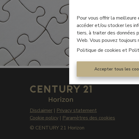
Pour vous offrir la meilleure
accéder et/ou stocker les inf
tiers, à traiter des données
Web. Vous pouvez toujours mo
Politique de cookies
et
Poli
Accepter tous les coo
Disclaimer
|
Privacy statement
Cookie policy
|
Paramètres des cookies
© CENTURY 21 Horizon