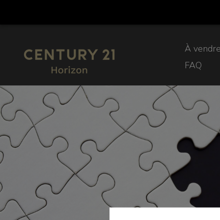
À vendr
FAQ