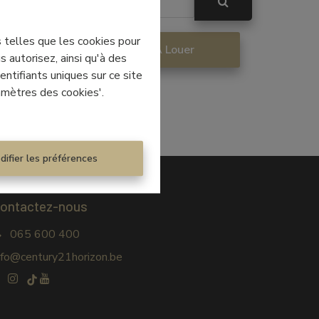
s telles que les cookies pour
re
À Louer
 autorisez, ainsi qu'à des
ntifiants uniques sur ce site
amètres des cookies'.
difier les préférences
ontactez-nous
065 600 400
nfo@century21horizon.be