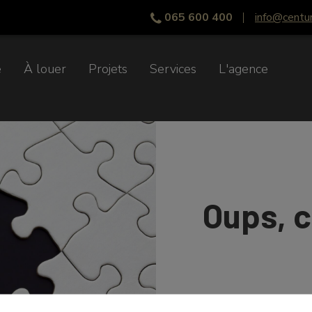
065 600 400
info@centu
e
À louer
Projets
Services
L'agence
Oups, c