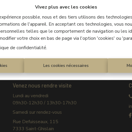
Vivez plus avec les cookies
 expérience possible, nous et des tiers utilisons des technologie
À Vend
ormations de l'appareil. En acceptant ces technologies, vous nous
 personnelles telles que le comportement de navigation ou les ide
difier votre choix en bas de page via l'option 'cookies' ou 'par
tique de confidentialité
.
kies
Les cookies nécessaires
Mo
Venez nous rendre visite
C
Lundi au vendredi
09h30-12h30 / 13h30-17h30
i
Samedi sur rendez-vous
Rue Defuisseaux, 115
7333 Saint-Ghislain