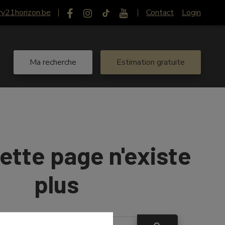
ry21horizon.be
Contact
Login
Ma recherche
Estimation gratuite
ette page n'existe
plus