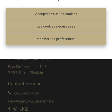
Disclaimer
|
Privacy statement
Cookie policy
|
Paramètres des cookies
Accepter tous les cookies
© CENTURY 21 Horizon
Les cookies nécessaires
Venez nous rendre visite
Modifier les préférences
Lundi au vendredi
09h30-12h30 / 13h30-17h30
Samedi sur rendez-vous
Rue Defuisseaux, 115
7333 Saint-Ghislain
Contactez-nous
065 600 400
info@century21horizon.be