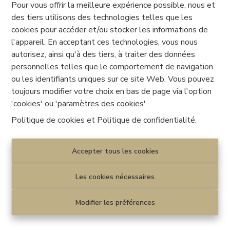
et une buanderie (3 m2).
Pour vous offrir la meilleure expérience possible, nous et
des tiers utilisons des technologies telles que les
Grâce aux panneaux photovoltaïques, chaque appartement
cookies pour accéder et/ou stocker les informations de
disposera de sa propre installation photovoltaïque avec au
l'appareil. En acceptant ces technologies, vous nous
minimum 2 panneaux.
autorisez, ainsi qu'à des tiers, à traiter des données
personnelles telles que le comportement de navigation
Avis de l'agence : situé à proximité immédiate des
ou les identifiants uniques sur ce site Web. Vous pouvez
commodités, école (450m), pharmacie (70m), magasins
toujours modifier votre choix en bas de page via l'option
(2,5km), bureau de poste (2,5km), autoroutes (7min), gare
'cookies' ou 'paramètres des cookies'.
(3km) et un arrêt de bus juste devant le site.
Politique de cookies
et
Politique de confidentialité
.
Idéale pour un premier achat, un couple, ou un
investissement, ce bien combine tranquillité résidentielle
Accepter tous les cookies
et facilité de vie au quotidien.
Les cookies nécessaires
PEB : A – Code unique :
Modifier les préférences
Faire offre à partir de 184.000 € HTVA (sous réserve
d’acceptation des vendeurs)