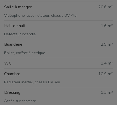
Salle à manger
20.6 m²
Vidéophone, accumulateur, chassis DV Alu
Hall de nuit
1.6 m²
Détecteur incendie
Buanderie
2.9 m²
Boiler, coffret électrique
WC
1.4 m²
Chambre
10.9 m²
Radiateur inertiel, chassis DV Alu
Dressing
1.3 m²
Accès sur chambre
Salle de douche
5.8 m²