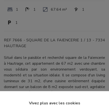
1
1
67.64 m²
1
1
REF 7666 - SQUARE DE LA FAIENCERIE 1 / 13 - 7334
HAUTRAGE
Situé dans le paisible et recherché square de la Faïencerie
à Hautrage, cet appartement de 67 m2 avec une chambre
vous séduira par son environnement verdoyant, sa
modernité et sa situation idéale. Il se compose d'un living
lumineux de 31 m2, d'une cuisine entièrement équipée
donnant sur un balcon de 8 m2 exposée sud-est, agréable
pour des journées ensoleillées. Le hall de nuit donne sur 1
chambre spacieuse de 12,3 m2 avec accès direct à une
Vivez plus avec les cookies
salle de douche (mobilier haut de gamme), un WC séparé