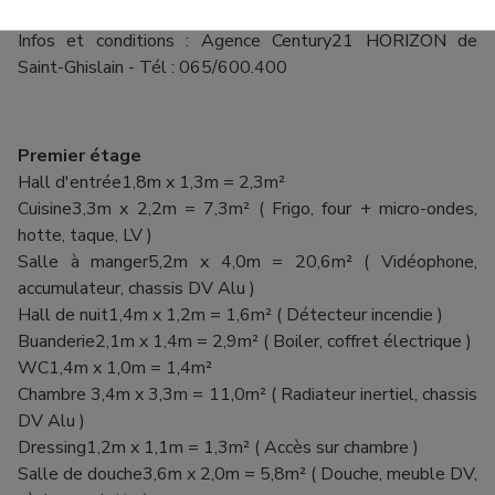
Infos et conditions : Agence Century21 HORIZON de
Saint-Ghislain - Tél : 065/600.400
Premier étage
Hall d'entrée1,8m x 1,3m = 2,3m²
Cuisine3,3m x 2,2m = 7,3m² ( Frigo, four + micro-ondes,
hotte, taque, LV )
Salle à manger5,2m x 4,0m = 20,6m² ( Vidéophone,
accumulateur, chassis DV Alu )
Hall de nuit1,4m x 1,2m = 1,6m² ( Détecteur incendie )
Buanderie2,1m x 1,4m = 2,9m² ( Boiler, coffret électrique )
WC1,4m x 1,0m = 1,4m²
Chambre 3,4m x 3,3m = 11,0m² ( Radiateur inertiel, chassis
DV Alu )
Dressing1,2m x 1,1m = 1,3m² ( Accès sur chambre )
Salle de douche3,6m x 2,0m = 5,8m² ( Douche, meuble DV,