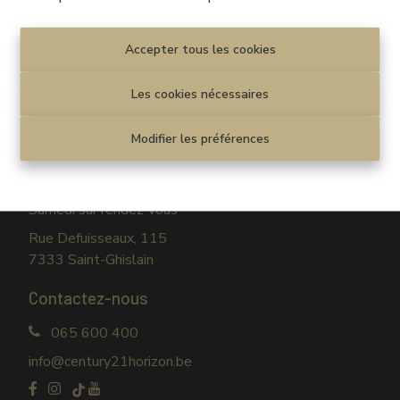
Disclaimer
|
Privacy statement
Cookie policy
|
Paramètres des cookies
Accepter tous les cookies
© CENTURY 21 Horizon
Les cookies nécessaires
Venez nous rendre visite
Modifier les préférences
Lundi au vendredi
09h30-12h30 / 13h30-17h30
Samedi sur rendez-vous
Rue Defuisseaux, 115
7333 Saint-Ghislain
Contactez-nous
065 600 400
info@century21horizon.be