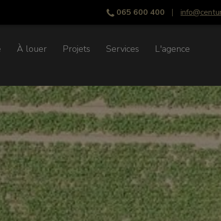
065 600 400
info@centu
e
À louer
Projets
Services
L'agence