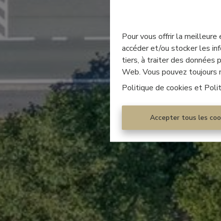
Pour vous offrir la meilleure
accéder et/ou stocker les inf
tiers, à traiter des données
Web. Vous pouvez toujours mo
Politique de cookies
et
Poli
Accepter tous les coo