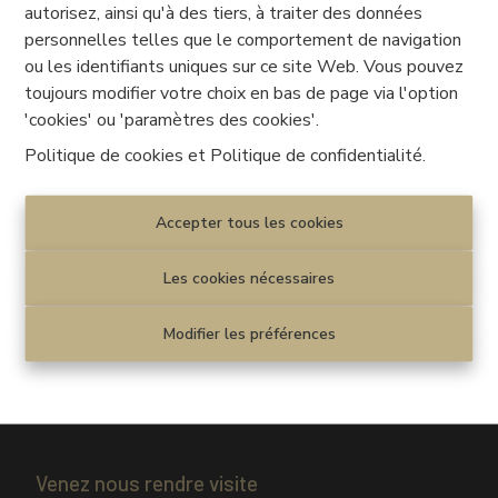
autorisez, ainsi qu'à des tiers, à traiter des données
personnelles telles que le comportement de navigation
€ 80.000
ou les identifiants uniques sur ce site Web. Vous pouvez
toujours modifier votre choix en bas de page via l'option
2
1
60 m²
'cookies' ou 'paramètres des cookies'.
Politique de cookies
et
Politique de confidentialité
.
Accepter tous les cookies
Les cookies nécessaires
Disclaimer
|
Privacy statement
Modifier les préférences
Cookie policy
|
Paramètres des cookies
© CENTURY 21 Horizon
Venez nous rendre visite