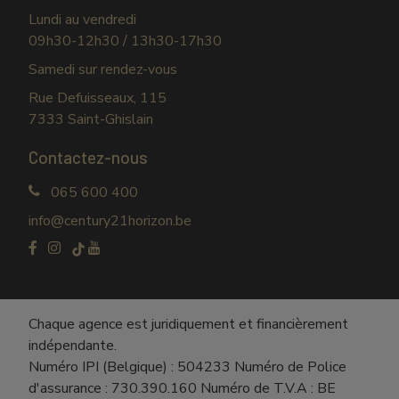
Lundi au vendredi
09h30-12h30 / 13h30-17h30
Samedi sur rendez-vous
Rue Defuisseaux, 115
7333 Saint-Ghislain
Contactez-nous
065 600 400
info@century21horizon.be
Chaque agence est juridiquement et financièrement
indépendante.
Numéro IPI (Belgique) : 504233 Numéro de Police
d'assurance : 730.390.160 Numéro de T.V.A : BE