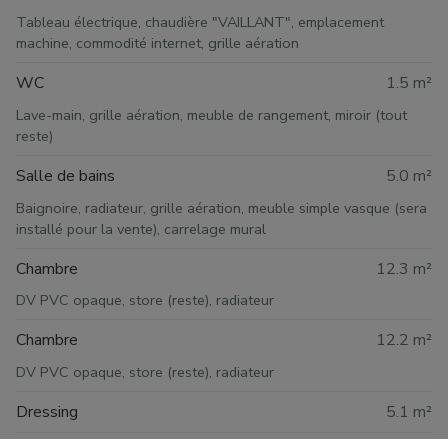
Tableau électrique, chaudière "VAILLANT", emplacement
machine, commodité internet, grille aération
WC
1.5 m²
Lave-main, grille aération, meuble de rangement, miroir (tout
reste)
Salle de bains
5.0 m²
Baignoire, radiateur, grille aération, meuble simple vasque (sera
installé pour la vente), carrelage mural
Chambre
12.3 m²
DV PVC opaque, store (reste), radiateur
Chambre
12.2 m²
DV PVC opaque, store (reste), radiateur
Dressing
5.1 m²