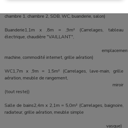
extincteur, interphone, radiateur, puits de lumière,
accès
chambre 1, chambre 2, SDB, WC, buanderie, salon)
Buanderie1,1m x ,8m = ,9m² (Carrelages, tableau
électrique, chaudière "VAILLANT",
emplacemen
machine, commodité internet, grille aération)
WC1,7m x ,9m = 1,5m² (Carrelages, lave-main, grille
aération, meuble de rangement,
miroir
(tout reste))
Salle de bains2,4m x 2,1m = 5,0m² (Carrelages, baignoire,
radiateur, grille aération, meuble simple
vasque)