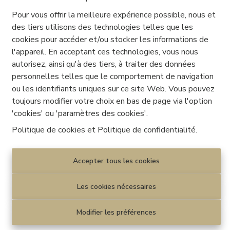
Faire offre à partir de 249.000 €, sous réserve
Pour vous offrir la meilleure expérience possible, nous et
d'acceptation des vendeurs.
des tiers utilisons des technologies telles que les
cookies pour accéder et/ou stocker les informations de
Pour toute information ou demande de visite, contactez
l'appareil. En acceptant ces technologies, vous nous
l'agence Century21 HORIZON à Saint-Ghislain au
autorisez, ainsi qu'à des tiers, à traiter des données
065/600.400.
personnelles telles que le comportement de navigation
ou les identifiants uniques sur ce site Web. Vous pouvez
toujours modifier votre choix en bas de page via l'option
Cave
'cookies' ou 'paramètres des cookies'.
Cave4,9m x 4,2m = 20,3m² (Béton, croix de Saint-André)
Politique de cookies
et
Politique de confidentialité
.
Cave4,9m x 3,0m = 14,5m² (Béton, cave commune,
compteurs gaz, compteurs eau,
croix
Accepter tous les cookies
de Saint-André)
Les cookies nécessaires
Rez-de-chaussée
CourSuperficie: 9,2m² (Carrelages, égouttage, portes PVC)
Modifier les préférences
Hall d'entrée3,3m x 4,2m = 13,7m² (Carrelages,