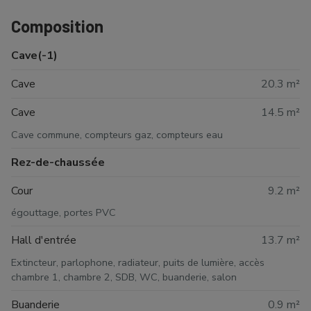
Composition
Cave(-1)
Cave
20.3 m²
Cave
14.5 m²
Cave commune, compteurs gaz, compteurs eau
Rez-de-chaussée
Cour
9.2 m²
égouttage, portes PVC
Hall d'entrée
13.7 m²
Extincteur, parlophone, radiateur, puits de lumière, accès
chambre 1, chambre 2, SDB, WC, buanderie, salon
Buanderie
0.9 m²