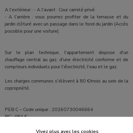
A l'extérieur : - A l'avant : Cour carrelé privé
- A l'arrière : vous pourrez profiter de la terrasse et du
jardin clôturé avec un passage dans le fond du jardin (Accès
possible pour une voiture).
Sur le plan technique, l'appartement dispose d'un
chauffage central au gaz, d'une électricité conforme et de
compteurs individuels pour l'électricité, l'eau et le gaz.
Les charges communes s'élèvent à 80 €/mois au sein de la
copropriété.
PEB C – Code unique : 20260730046664
RC : 484 €
Vivez plus avec les cookies