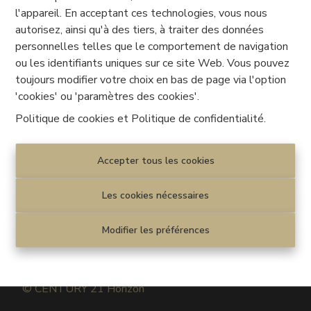
Terrain
l'appareil. En acceptant ces technologies, vous nous
Avenue de la Grande Barre 1, 7033 Cuesmes
|
autorisez, ainsi qu'à des tiers, à traiter des données
Ref
: 
7222
personnelles telles que le comportement de navigation
ou les identifiants uniques sur ce site Web. Vous pouvez
€ 37.500
toujours modifier votre choix en bas de page via l'option
'cookies' ou 'paramètres des cookies'.
150 m²
Politique de cookies
et
Politique de confidentialité
.
Accepter tous les cookies
Les cookies nécessaires
Modifier les préférences
Disclaimer
|
Privacy statement
Cookie policy
|
Paramètres des cookies
© CENTURY 21 Horizon