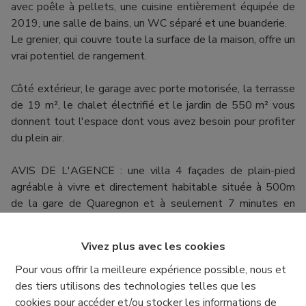
avec poêle à pellets, une cuisine entièrement équipée de
2019, une salle de bains, un WC séparé et une buanderie.
Le grenier, qui couvre toute la surface de la maison, offre un
vrai potentiel de rangement.
Côté extérieur, le garage avec porte motorisée, la terrasse
de 19 m², le chalet électrifié et le jardin de 550 m² vous
donnent tout l'espace dont vous avez besoin pour profiter
du plein air.
AVIS DE L'AGENCE : une villa 4 façades de plain-pied
agréable à vivre et directement habitable située à 500m
de la gare de Quaregnon et à seulement 7 minutes en
voiture des différents commerces et restaurants.
Vivez plus avec les cookies
PEB : E – Code unique : 20250806010005
Pour vous offrir la meilleure expérience possible, nous et
RC : 820 €
des tiers utilisons des technologies telles que les
Superficie habitable : 119m2 (selon PEB)
cookies pour accéder et/ou stocker les informations de