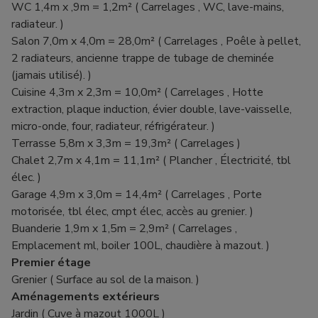
WC 1,4m x ,9m = 1,2m² ( Carrelages , WC, lave-mains,
radiateur. )
Salon 7,0m x 4,0m = 28,0m² ( Carrelages , Poêle à pellet,
2 radiateurs, ancienne trappe de tubage de cheminée
(jamais utilisé). )
Cuisine 4,3m x 2,3m = 10,0m² ( Carrelages , Hotte
extraction, plaque induction, évier double, lave-vaisselle,
micro-onde, four, radiateur, réfrigérateur. )
Terrasse 5,8m x 3,3m = 19,3m² ( Carrelages )
Chalet 2,7m x 4,1m = 11,1m² ( Plancher , Électricité, tbl
élec. )
Garage 4,9m x 3,0m = 14,4m² ( Carrelages , Porte
motorisée, tbl élec, cmpt élec, accès au grenier. )
Buanderie 1,9m x 1,5m = 2,9m² ( Carrelages ,
Emplacement ml, boiler 100L, chaudière à mazout. )
Premier étage
Grenier ( Surface au sol de la maison. )
Aménagements extérieurs
Jardin ( Cuve à mazout 1000L )