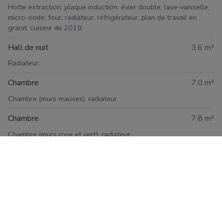
Hotte extraction, plaque induction, évier double, lave-vaisselle,
micro-onde, four, radiateur, réfrigérateur, plan de travail en
granit, cuisine de 2019.
Hall de nuit
3.6 m²
Radiateur.
Chambre
7.0 m²
Chambre (murs mauves), radiateur.
Chambre
7.8 m²
Chambre (murs rose et vert), radiateur.
Chambre
11.6 m²
Radiateur, câble satellite.
Salle de bains
4.6 m²
Radiateur, extraction, lavabo, cabine douche.