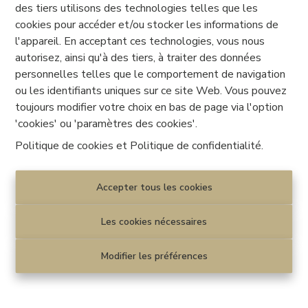
des tiers utilisons des technologies telles que les
données personnelles concernant la race, la religion,
cookies pour accéder et/ou stocker les informations de
l'orientation sexuelle ou l’état de santé, de sorte que les
l'appareil. En acceptant ces technologies, vous nous
autres informations utiles que nous enregistrons ne
autorisez, ainsi qu'à des tiers, à traiter des données
puissent en aucun cas se rapporter à de telles données.
personnelles telles que le comportement de navigation
Les données personnelles sont conservées pour pouvoir
ou les identifiants uniques sur ce site Web. Vous pouvez
exécuter le mandat de location. Les données personnelles
toujours modifier votre choix en bas de page via l'option
sont conservées pendant au moins 10 ans, compte tenu
'cookies' ou 'paramètres des cookies'.
des obligations légales dans ce domaine et de notre
Politique de cookies
et
Politique de confidentialité
.
responsabilité contractuelle. Par défaut, nous conservons
vos données pour une période de 30 ans, mais après 10
ans, vous pouvez demander l’effacement de vos données.
Accepter tous les cookies
Si vous nous confiez l’établissement d'un CPE ou d’un
Les cookies nécessaires
certificat de conformité électrique, les données
personnelles nécessaires seront transmises à notre
Modifier les préférences
partenaire. Si un contrat de location est conclu, les
données nécessaires à l'établissement du bail seront
conservées.