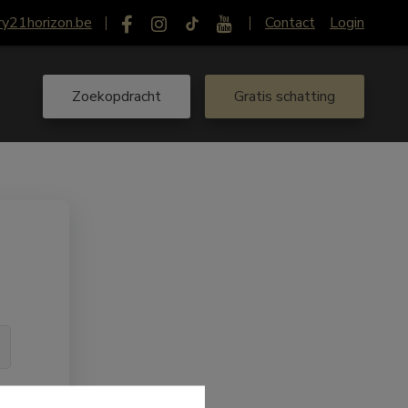
ry21horizon.be
Contact
Login
Zoekopdracht
Gratis schatting