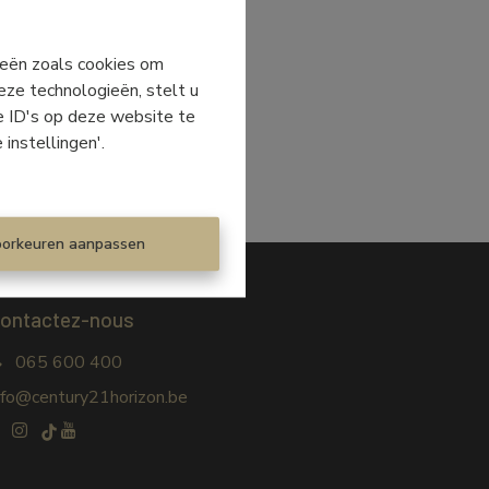
gieën zoals cookies om
eze technologieën, stelt u
e ID's op deze website te
 instellingen'.
oorkeuren aanpassen
ontactez-nous
065 600 400
nfo@century21horizon.be