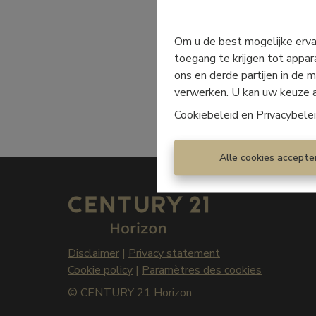
Om u de best mogelijke ervar
toegang te krijgen tot appar
ons en derde partijen in de
verwerken. U kan uw keuze alt
Cookiebeleid
en
Privacybele
Alle cookies accepte
Disclaimer
|
Privacy statement
Cookie policy
|
Paramètres des cookies
© CENTURY 21 Horizon