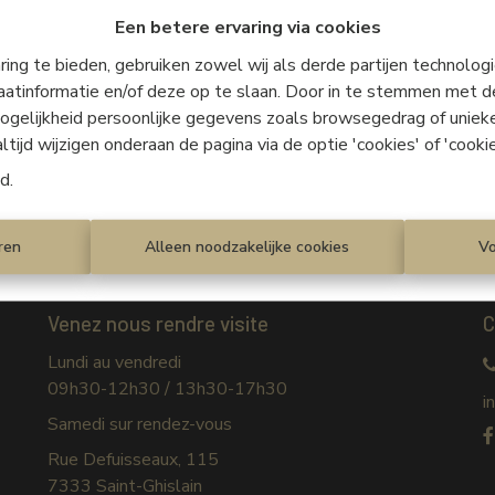
Een betere ervaring via cookies
ing te bieden, gebruiken zowel wij als derde partijen technolo
aatinformatie en/of deze op te slaan. Door in te stemmen met d
Login
 mogelijkheid persoonlijke gegevens zoals browsegedrag of uniek
ijd wijzigen onderaan de pagina via de optie 'cookies' of 'cookie
id
.
ren
Alleen noodzakelijke cookies
V
Venez nous rendre visite
C
Lundi au vendredi
09h30-12h30 / 13h30-17h30
i
Samedi sur rendez-vous
Rue Defuisseaux, 115
7333 Saint-Ghislain