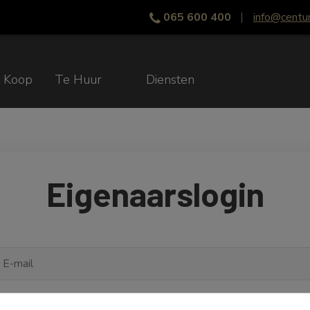
065 600 400
info@centu
 Koop
Te Huur
Diensten
Eigenaarslogin